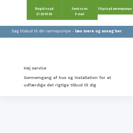
Ring til os på
Send os en
Få pris på varmepumpe
​21 26 90 60
​E-mail
Søg tilskud til din varmepumpe -
læs mere og ansøg her​​
Høj service
Gennemgang af hus og installation for at
udfærdige det rigtige tilbud til dig​