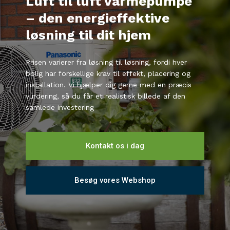
Luft til luft varmepumpe
– den energieffektive
løsning til dit hjem
Prisen varierer fra løsning til løsning, fordi hver
bolig har forskellige krav til effekt, placering og
installation. Vi hjælper dig gerne med en præcis
vurdering, så du får et realistisk billede af den
samlede investering
Kontakt os i dag
Besøg vores Webshop