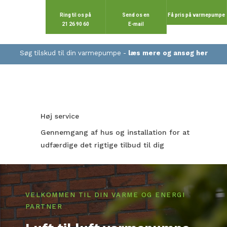
Ring til os på
Send os en
Få pris på varmepumpe
​21 26 90 60
​E-mail
Søg tilskud til din varmepumpe -
læs mere og ansøg her​​
Høj service
Gennemgang af hus og installation for at
udfærdige det rigtige tilbud til dig​
VELKOMMEN TIL DIN VARME OG ENERGI
PARTNER